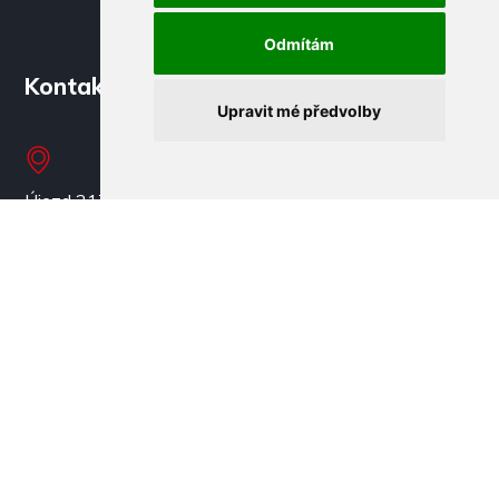
Odmítám
Kontakty
Upravit mé předvolby
Újezd 2175/9a
796 01 Prostějov
Ing. Ondřej Kopečný, M.A.
Tel: 601 054 321
doprava@preparkujto.cz