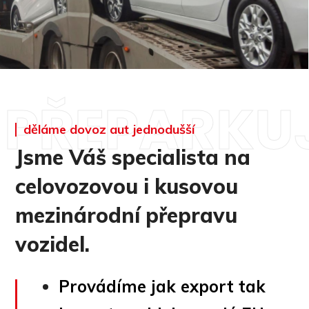
PŘEPARKU
děláme dovoz aut jednodušší
Jsme Váš specialista na
celovozovou i kusovou
mezinárodní přepravu
vozidel.
Provádíme jak export tak