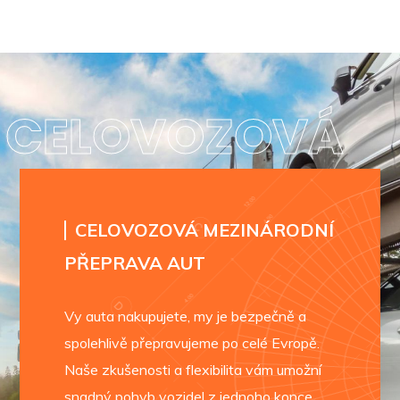
CELOVOZOVÁ
CELOVOZOVÁ MEZINÁRODNÍ
PŘEPRAVA AUT
Vy auta nakupujete, my je bezpečně a
spolehlivě přepravujeme po celé Evropě.
Naše zkušenosti a flexibilita vám umožní
snadný pohyb vozidel z jednoho konce