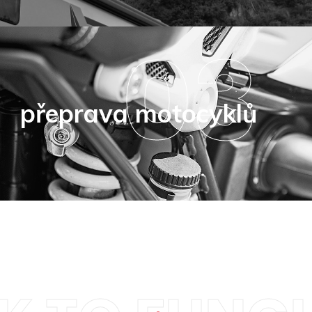
03
přeprava motocyklů