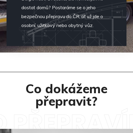
dostat domů? Postaráme se o jeho
bezpečnou přepravu do ČR, ať už jde o
osobní, užitkový nebo obytný vůz.
Co dokážeme
přepravit?
O PŘEPRAVÍ