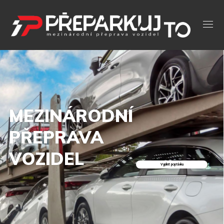
MEZINÁRODNÍ
PŘEPRAVA
VOZIDEL
Vyplnit poptávku