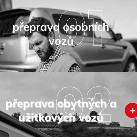
01
přeprava osobních
vozů
02
přeprava obytných a
užitkových vozů