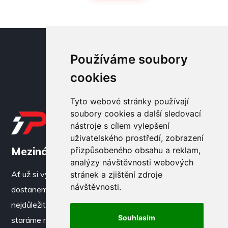
Používáme soubory
cookies
Tyto webové stránky používají
soubory cookies a další sledovací
nástroje s cílem vylepšení
uživatelského prostředí, zobrazení
Mezinárodní přeprava vozidel
přizpůsobeného obsahu a reklam,
analýzy návštěvnosti webových
Ať už si vyberete auto z jakéhokoliv koutu Evropy,
stránek a zjištění zdroje
návštěvnosti.
dostaneme ho k vám na plac. Vy se soustřeďte na to
nejdůležitější – nakupování a prodej aut. O zbytek se
Souhlasím
staráme my.